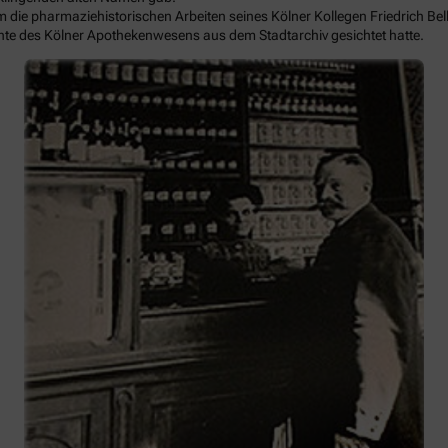
ihm die pharmaziehistorischen Arbeiten seines Kölner Kollegen Friedrich B
te des Kölner Apothekenwesens aus dem Stadtarchiv gesichtet hatte.