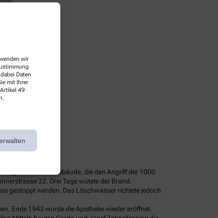
erwenden wir
 Zustimmung
 dabei Daten
e mit Ihrer
Artikel 49
n.
erwalten
als Pächter.
t.
 Ring und andere Gebäude, die den Angriff der 1000
nnerstrasse 22. Drei Tage wütete der Brand.
hoss gestoppt werden. Das Löschwasser richtete jedoch
en. Ende 1943 wurde die Apotheke wieder eröffnet.