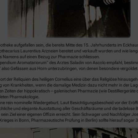
otheke aufgefallen sein, die bereits Mitte des 15. Jahrhunderts im Eck
ecarius Laurentius Arzneien bereitet und verkauft wurden und wie lange d
 des Namens auf einen Bezug zur Pharmazie schliessen.
pendium Aromatariorum“ des Arztes Saladin von Ascolo empfahl, bestimmt
“ also Gefässen aus Horn unterzubringen, von denen besondere vergolde
t der Reliquien des heiligen Cornelius eine über das Religiöse hinaus
ng von Krankheiten, wenn die damalige Medizin dazu nicht mehr in der La
en Zeiten der hippokratisch – galenischen Pharmazie (wie Destilliergeräte
ndeten Pharmakologie.
ein nominelle Wiedergeburt. Laut Besichtigungsbescheid vor der Eröff
chliche und elegante Ausstattung aller Geschäftsräume und die tadelose Be
in Ziel einer eigenen Offizin erreicht. Sein Schwager und Nachfolger J
ieges in Bonn, Pharmazeutische Prüfung in Berlin) sollte hierauf sogar