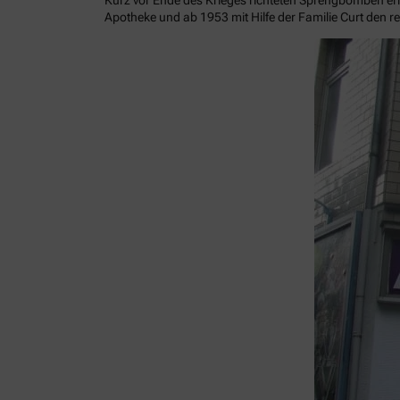
Kurz vor Ende des Krieges richteten Sprengbomben ern
Apotheke und ab 1953 mit Hilfe der Familie Curt den re