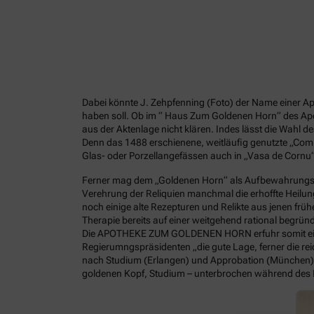
Dabei könnte J. Zehpfenning (Foto) der Name einer Ap
haben soll. Ob im “ Haus Zum Goldenen Horn“ des Apoth
aus der Aktenlage nicht klären. Indes lässt die Wahl
Denn das 1488 erschienene, weitläufig genutzte „Com
Glas- oder Porzellangefässen auch in „Vasa de Cornu
Ferner mag dem „Goldenen Horn“ als Aufbewahrungsor
Verehrung der Reliquien manchmal die erhoffte Heilu
noch einige alte Rezepturen und Relikte aus jenen früh
Therapie bereits auf einer weitgehend rational begrü
Die APOTHEKE ZUM GOLDENEN HORN erfuhr somit eine r
Regierumngspräsidenten „die gute Lage, ferner die rei
nach Studium (Erlangen) und Approbation (München) se
goldenen Kopf, Studium – unterbrochen während des Kr