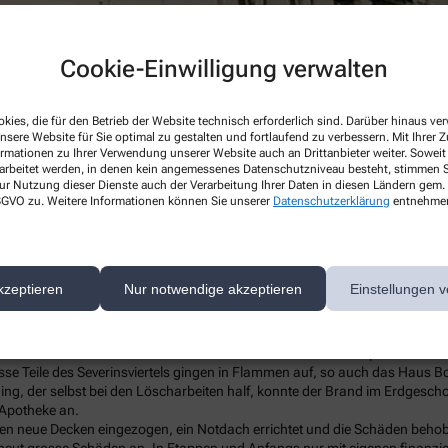
Cookie-Einwilligung verwalten
kies, die für den Betrieb der Website technisch erforderlich sind. Darüber hinaus v
nsere Website für Sie optimal zu gestalten und fortlaufend zu verbessern. Mit Ihrer
ormationen zu Ihrer Verwendung unserer Website auch an Drittanbieter weiter. Soweit
rarbeitet werden, in denen kein angemessenes Datenschutzniveau besteht, stimmen Si
ur Nutzung dieser Dienste auch der Verarbeitung Ihrer Daten in diesen Ländern gem. 
 DSGVO zu. Weitere Informationen können Sie unserer
Datenschutzerklärung
entnehme
kzeptieren
Nur notwendige akzeptieren
Einstellungen v
 die Apotheke zunächst als Verwalter für seine Schwester, dann ab 1936 
end des verheerenden 2. Weltkrieges mit nur kurzer Unterbrechung geöffne
ederholten Male die Kölner Innenstadt und die Brücken. Das Opernhaus am
 Teile des Severinsviertels gingen in Flammen auf, so auch das Haus Bo
ng, der selbst bei den Löscharbeiten half, konnte der Brand im Erdgesc
 Apotheke an.
n neue Decken eingezogen, ein Notdach errichtet und die Schäden behob