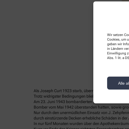
Wir setzen Coo
Cookies, um u
geben wir Inf
in Ländern ve
Einwilligung z
Abs. 1 lit. a
Alle a
Als Joseph Curt 1923 starb, übernahm J. Zehnpfenning
Trotz widrigster Bedingungen blieb die Apotheke währ
Am 23. Juni 1943 bombardierten die Aliierten zum wi
Bomber vom Mai 1942 überstanden hatten, sowie grosse
Nur durch den unermüdlichen Einsatz von J. Zehpfenni
durch einstürzende Decken erhebliche Schäden in der
In nur fünf Monaten wurden über den Apothekenräume