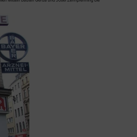
llen Mitteln bauten Gerda und Josef Zehnpfenning die