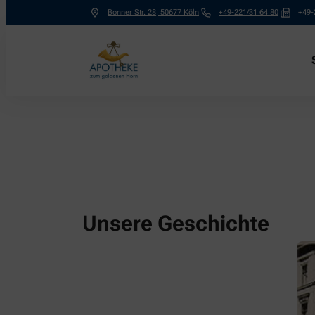
Bonner Str. 28
,
50677
Köln
+49-221/31 64 80
+49-
Unsere Geschichte