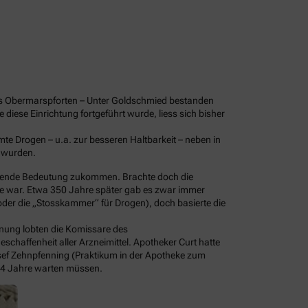
haus Obermarspforten – Unter Goldschmied bestanden
iese Einrichtung fortgeführt wurde, liess sich bisher
e Drogen – u.a. zur besseren Haltbarkeit – neben in
t wurden.
gehende Bedeutung zukommen. Brachte doch die
ge war. Etwa 350 Jahre später gab es zwar immer
 oder die „Stosskammer“ für Drogen), doch basierte die
nung lobten die Komissare des
schaffenheit aller Arzneimittel. Apotheker Curt hatte
osef Zehnpfenning (Praktikum in der Apotheke zum
 34 Jahre warten müssen.