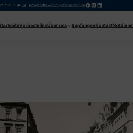
221/3 31 95 46
info@apotheke-zum-goldenen-horn.de
Startseite
Vorbestellen
Über uns
Impfungen
Kontakt
Notdiens