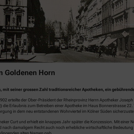
m Goldenen Horn
ln, mit seiner grossen Zahl traditionsreicher Apotheken, ein gebühren
02 erteilte der Ober-Präsident der Rheinprovinz Herrn Apotheker Joseph
t) die Erlaubnis zum Betreiben einer Apotheke im Haus Bonnerstrasse 
sorgung in dem neu entstandenen Wohnviertel im Kölner Süden sicherzustel
ker Curt und erhielt ein knappes Jahr später die Konzession. Mit einer 
und nach damaligem Recht auch noch erhebliche wirtschaftliche Bedeutung 
lklingenden alten Namen gab.