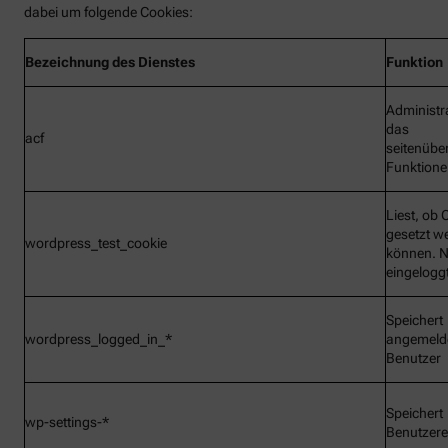
dabei um folgende Cookies:
Bezeichnung
des Dienstes
Funktion
Administr
das
acf
seitenübe
Funktionen
Liest, ob 
gesetzt w
wordpress_test_cookie
können. N
eingelogg
Speichert
wordpress_logged_in_*
angemeld
Benutzer
Speichert
wp-settings-*
Benutzere