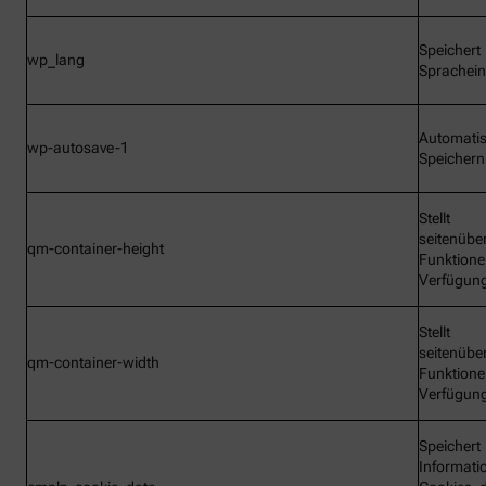
Speichert
wp_lang
Sprachein
Automati
wp-autosave-1
Speichern
Stellt
seitenübe
qm-container-height
Funktione
Verfügun
Stellt
seitenübe
qm-container-width
Funktione
Verfügun
Speichert
Informati