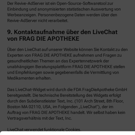
Der Revive-AdServer ist ein Open-Source-Softwaretool zur
Einbindung und anonymisierten statistischen Auswertung von
Werbeanzeigen. Personenbezogene Daten werden über den
Revive-AdServer nicht verarbeitet.
9.
Kontaktaufnahme über den LiveChat
von FRAG DIE APOTHEKE
Über den LiveChat auf unserer Website können Sie Kontakt zu den
Experten von FRAG DIE APOTHEKE aufnehmen und Fragen zu
gesundheitlichen Themen an das Expertennetzwerk der
unabhängigen Beratungsplattform FRAG DIE APOTHEKE stellen
und Empfehlungen sowie gegebenenfalls die Vermittlung von
Medikamenten erhalten.
Das LiveChat-Widget wird durch die FDA FragDieApotheke GmbH
bereitgestellt. Die technische Bereitstellung des Widgets erfolgt
durch den Subdienstleister Text, Inc. (101 Arch Street, 8th Floor,
Boston MA 02110, USA, im Folgenden „LiveChat“), der im
Auftrag von FRAG DIE APOTHEKE handelt. Wir selbst haben kein
Vertragsverhältnis mit der Text, Inc.
LiveChat verwendet funktionale Cookies.