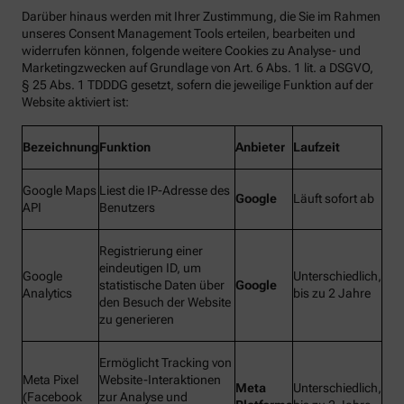
Darüber hinaus werden mit Ihrer Zustimmung, die Sie im Rahmen
unseres Consent Management Tools erteilen, bearbeiten und
widerrufen können, folgende weitere Cookies zu Analyse- und
Marketingzwecken auf Grundlage von Art. 6 Abs. 1 lit. a DSGVO,
§ 25 Abs. 1 TDDDG gesetzt, sofern die jeweilige Funktion auf der
Website aktiviert ist:
Bezeichnung
Funktion
Anbieter
Laufzeit
Google Maps
Liest die IP-Adresse des
Google
Läuft sofort ab
API
Benutzers
Registrierung einer
eindeutigen ID, um
Google
Unterschiedlich,
statistische Daten über
Google
Analytics
bis zu 2 Jahre
den Besuch der Website
zu generieren
Ermöglicht Tracking von
Meta Pixel
Website-Interaktionen
Meta
Unterschiedlich,
(Facebook
zur Analyse und