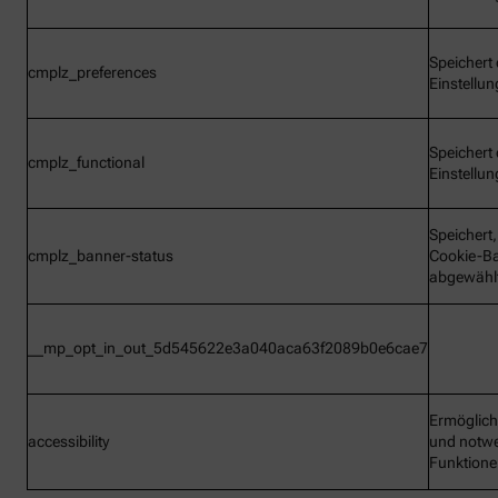
Speichert 
cmplz_preferences
Einstellu
Speichert 
cmplz_functional
Einstellu
Speichert
cmplz_banner-status
Cookie-B
abgewähl
__mp_opt_in_out_5d545622e3a040aca63f2089b0e6cae7
Ermöglic
accessibility
und notw
Funktion