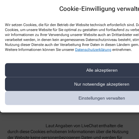
Cookie-Einwilligung verwalt
Bezeichnung des
Funktion
Anbieter
Laufzeit
Dienstes
Wir setzen Cookies, die für den Betrieb der Website technisch erforderlich sind.
lc_cid
Customer ID
LiveChat
2 Jahre
Cookies, um unsere Website für Sie optimal zu gestalten und fortlaufend zu ver
wir Informationen zu Ihrer Verwendung unserer Website auch an Drittanbieter wei
Customer
lc_cst
LiveChat
2 Jahre
verarbeitet werden, in denen kein angemessenes Datenschutzniveau besteht, stimm
Secure Token
Nutzung dieser Dienste auch der Verarbeitung Ihrer Daten in diesen Ländern gem. 
Technisches
Weitere Informationen können Sie unserer
Datenschutzerklärung
entnehmen.
Hilfs-Cookie,
rüft beim
Redirect die
Alle akzeptieren
OAuth-
oauth_redirect_detector
LiveChat
2 Jahre
Anmeldung
Nur notwendige akzeptieren
(z.B. bei Single
Sign-On oder
Einbindung in
Einstellungen verwalten
Partnerportale)
Laut Angaben von LiveChat enthalten die
durch diese Cookies erhobenen Informationen über die Nutzung
der Website keine personenbezogenen Daten und werden für