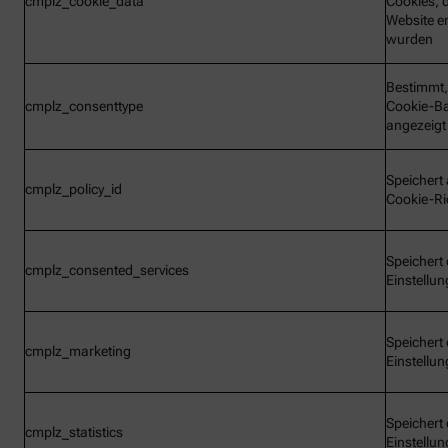
cmplz_cookie_data
Cookies, d
Website e
wurden
Bestimmt,
cmplz_consenttype
Cookie-B
angezeigt
Speichert 
cmplz_policy_id
Cookie-Ric
Speichert 
cmplz_consented_services
Einstellu
Speichert 
cmplz_marketing
Einstellu
Speichert 
cmplz_statistics
Einstellu