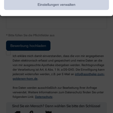
Einstellungen verwalten
* Bitte füllen Sie die Pflichtfelder aus
Ich erkläre mich damit einverstanden, dass die von mir angegebenen
Daten elektronisch erfasst und gespeichert und meine Daten an die
von mir ausgesuchte Apotheke übergeben werden. Rechtsgrundlage
der Verarbeitung ist Art. 6 Abs. 1 lit. a DS-GVO. Die Einwilligung kann
jederzeit widerrufen werden, z.B. per E-Mail an
info@apotheke-zum-
goldenen-horn.de
.
Ihre Daten werden ausschließlich zur Bearbeitung Ihrer Anfrage
verwendet. Weitere Informationen zum Datenschutz finden Sie unter
folgendem Link:
Datenschutz
.
Sind Sie ein Mensch? Dann wählen Sie bitte
den Schlüssel